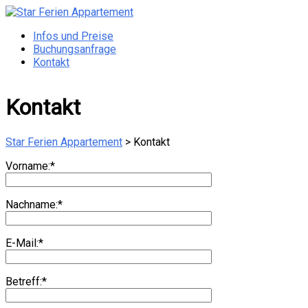
Zum
Inhalt
Menü
Infos und Preise
Star
springen
Buchungsanfrage
Ferien
Kontakt
Appartement
Otterndorf
Kontakt
Star Ferien Appartement
>
Kontakt
Vorname:*
Nachname:*
E-Mail:*
Betreff:*