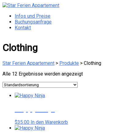
Zum
Inhalt
Menü
Infos und Preise
Star
springen
Buchungsanfrage
Ferien
Kontakt
Appartement
Otterndorf
Clothing
Star Ferien Appartement
>
Produkte
>
Clothing
Alle 12 Ergebnisse werden angezeigt
Happy Ninja
$
35.00
In den Warenkorb