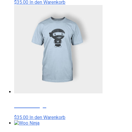
Produktseite
$
35.00
In den Warenkorb
gewählt
werden
Woo Ninja
$
35.00
In den Warenkorb