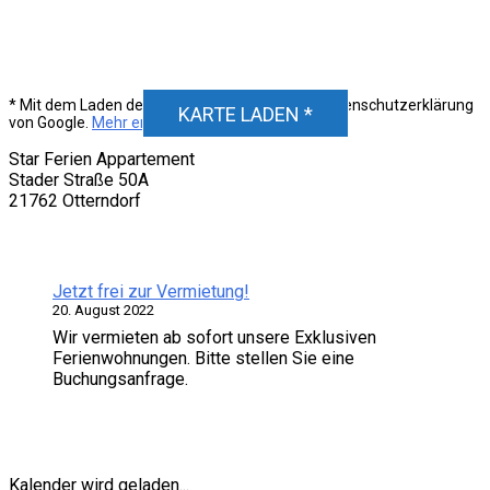
DSGVO MAP
Unser Standort
* Mit dem Laden der Karte akzeptierst du die Datenschutzerklärung
KARTE LADEN *
von Google.
Mehr erfahren
Star Ferien Appartement
Stader Straße 50A
21762 Otterndorf
Neuigkeiten
Jetzt frei zur Vermietung!
20. August 2022
Wir vermieten ab sofort unsere Exklusiven
Ferienwohnungen. Bitte stellen Sie eine
Buchungsanfrage.
Verfügbarkeit
Kalender wird geladen...