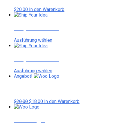
$
20.00
In den Warenkorb
Ship Your Idea
Dieses
Ausführung wählen
Produkt
weist
mehrere
Ship Your Idea
Varianten
auf.
Dieses
Ausführung wählen
Die
Produkt
Angebot!
Optionen
weist
können
mehrere
Woo Logo
auf
Varianten
der
auf.
Produktseite
Ursprünglicher
Aktueller
$
20.00
$
18.00
In den Warenkorb
Die
gewählt
Preis
Preis
Optionen
werden
war:
ist:
können
$20.00
$18.00.
Woo Logo
auf
der