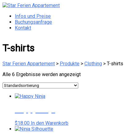
Zum
Inhalt
Menü
Infos und Preise
Star
springen
Buchungsanfrage
Ferien
Kontakt
Appartement
Otterndorf
T-shirts
Star Ferien Appartement
>
Produkte
>
Clothing
>
T-shirts
Alle 6 Ergebnisse werden angezeigt
Happy Ninja
$
18.00
In den Warenkorb