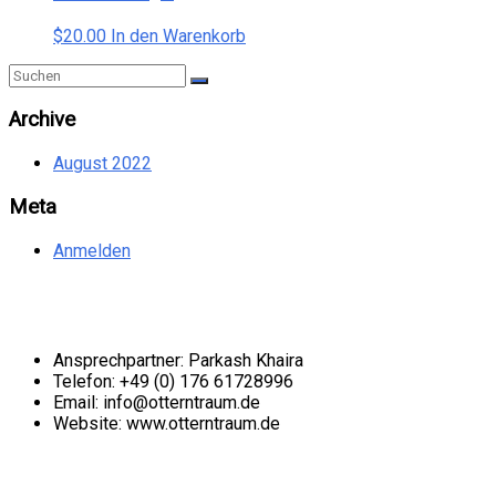
der
Produktseite
$
20.00
In den Warenkorb
gewählt
werden
Archive
August 2022
Meta
Anmelden
Kontakt
Ansprechpartner: Parkash Khaira
Telefon: +49 (0) 176 61728996
Email: info@otterntraum.de
Website: www.otterntraum.de