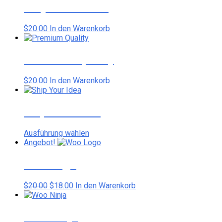
Ninja Silhouette
$
20.00
In den Warenkorb
Premium Quality
$
20.00
In den Warenkorb
Ship Your Idea
Dieses
Ausführung wählen
Produkt
Angebot!
weist
mehrere
Woo Logo
Varianten
auf.
Ursprünglicher
Aktueller
$
20.00
$
18.00
In den Warenkorb
Die
Preis
Preis
Optionen
war:
ist:
können
$20.00
$18.00.
Woo Ninja
auf