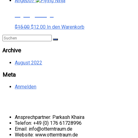
Angebot!
Flying Ninja
Ursprünglicher
Aktueller
$
15.00
$
12.00
In den Warenkorb
Preis
Preis
war:
ist:
$15.00
$12.00.
Archive
August 2022
Meta
Anmelden
Kontakt
Ansprechpartner: Parkash Khaira
Telefon: +49 (0) 176 61728996
Email: info@otterntraum.de
Website: www.otterntraum.de