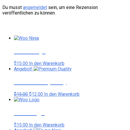
Du musst
angemeldet
sein, um eine Rezension
veröffentlichen zu können.
Ähnliche Produkte
Woo Ninja
$
15.00
In den Warenkorb
Angebot!
Premium Quality
Ursprünglicher
Aktueller
$
15.00
$
12.00
In den Warenkorb
Preis
Preis
war:
ist:
$15.00
$12.00.
Woo Logo
$
15.00
In den Warenkorb