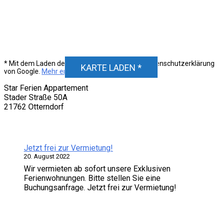
DSGVO MAP
Unser Standort
* Mit dem Laden der Karte akzeptierst du die Datenschutzerklärung
KARTE LADEN *
von Google.
Mehr erfahren
Star Ferien Appartement
Stader Straße 50A
21762 Otterndorf
Neuigkeiten
Jetzt frei zur Vermietung!
20. August 2022
Wir vermieten ab sofort unsere Exklusiven
Ferienwohnungen. Bitte stellen Sie eine
Buchungsanfrage. Jetzt frei zur Vermietung!
Verfügbarkeit