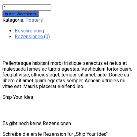
Ship
Your
In den Warenkorb
Idea
Kategorie:
Posters
Menge
Beschreibung
Rezensionen (0)
Beschreibung
Pellentesque habitant morbi tristique senectus et netus et
malesuada fames ac turpis egestas. Vestibulum tortor quam,
feugiat vitae, ultricies eget, tempor sit amet, ante. Donec eu
libero sit amet quam egestas semper. Aenean ultricies mi
vitae est. Mauris placerat eleifend leo.
Ship Your Idea
Rezensionen
Es gibt noch keine Rezensionen.
Schreibe die erste Rezension für „Ship Your Idea“