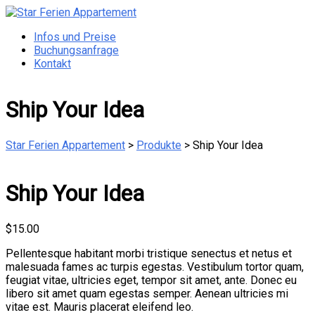
Zum
Inhalt
Menü
Infos und Preise
Star
springen
Buchungsanfrage
Ferien
Kontakt
Appartement
Otterndorf
Ship Your Idea
Star Ferien Appartement
>
Produkte
>
Ship Your Idea
Ship Your Idea
$
15.00
Pellentesque habitant morbi tristique senectus et netus et
malesuada fames ac turpis egestas. Vestibulum tortor quam,
feugiat vitae, ultricies eget, tempor sit amet, ante. Donec eu
libero sit amet quam egestas semper. Aenean ultricies mi
vitae est. Mauris placerat eleifend leo.